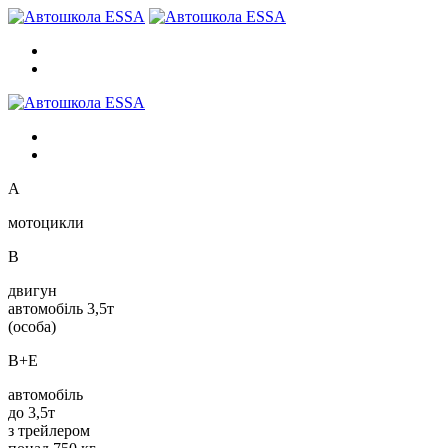
A
мотоцикли
B
двигун
автомобіль 3,5т
(особа)
B+E
автомобіль
до 3,5т
з трейлером