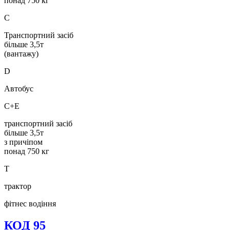
понад 750 кг
C
Транспортний засіб
більше 3,5т
(вантажу)
D
Автобус
C+E
транспортний засіб
більше 3,5т
з причіпом
понад 750 кг
T
трактор
фітнес водіння
КОД 95